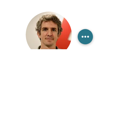
« Quand COBER vient avec un profil, on a
l’assurance de ne pas perdre notre temps,
comme c'est trop souvent le cas. Une vraie
écoute du besoin et un vrai respect du client ! »
Charles, AVIV Group